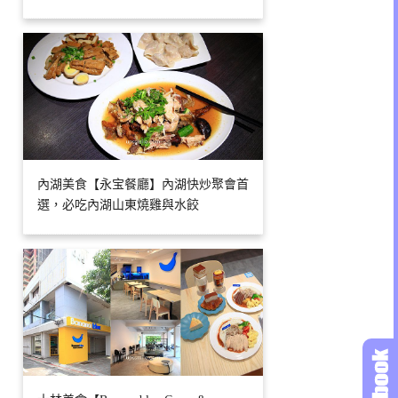
內湖美食【永宝餐廳】內湖快炒聚會首
選，必吃內湖山東燒雞與水餃