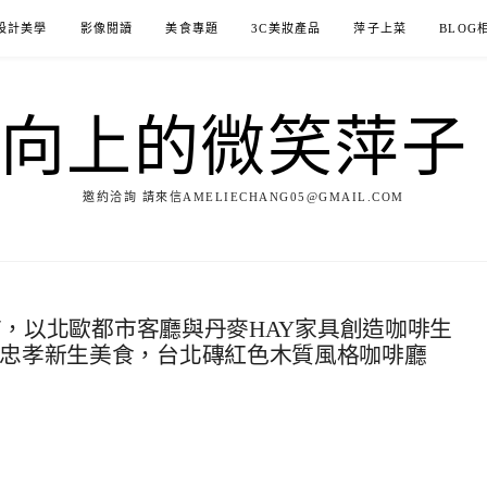
設計美學
影像閱讀
美食專題
3C美妝產品
萍子上菜
BLOG
ILE向上的微笑萍
邀約洽詢 請來信AMELIECHANG05@GMAIL.COM
概念店，以北歐都市客廳與丹麥HAY家具創造咖啡生
運忠孝新生美食，台北磚紅色木質風格咖啡廳