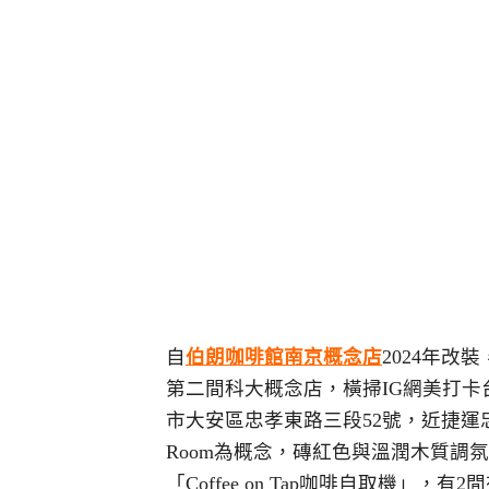
自
伯朗咖啡館南京概念店
2024年
第二間科大概念店，橫掃IG網美打卡
市大安區忠孝東路三段52號，近捷運忠孝
Room為概念，磚紅色與溫潤木質調氛
「Coffee on Tap咖啡自取機