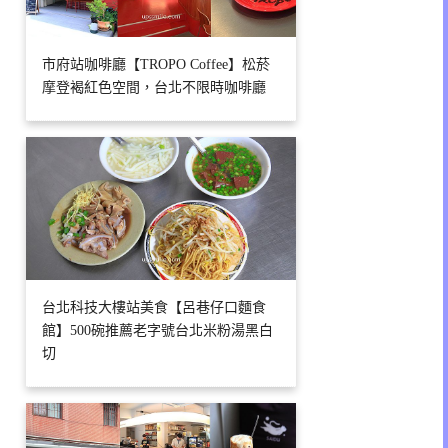
市府站咖啡廳【TROPO Coffee】松菸
摩登褐紅色空間，台北不限時咖啡廳
台北科技大樓站美食【呂巷仔口麵食
館】500碗推薦老字號台北米粉湯黑白
切