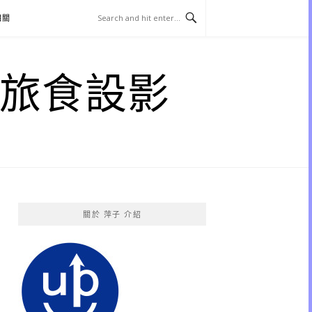
相關
子 旅食設影
關於 萍子 介紹