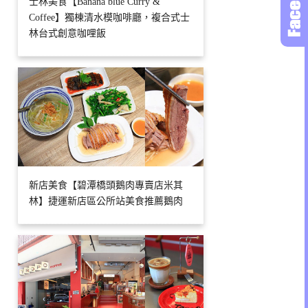
士林美食【Banana blue Curry &
Coffee】獨棟清水模咖啡廳，複合式士
林台式創意咖哩飯
新店美食【碧潭橋頭鵝肉專賣店米其
林】捷運新店區公所站美食推薦鵝肉