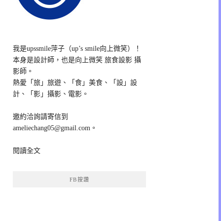
我是upssmile萍子（up’s smile向上微笑）！
本身是設計師，也是向上微笑 旅食設影 攝
影師。
熱愛「旅」旅遊、「食」美食、「設」設
計、「影」攝影、電影。
邀約洽詢請寄信到
ameliechang05@gmail.com。
閱讀全文
FB按讚