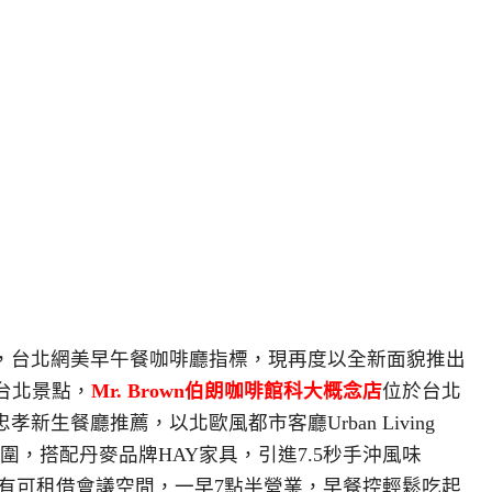
改裝，台北網美早午餐咖啡廳指標，現再度以全新面貌推出
台北景點，
Mr. Brown伯朗咖啡館科大概念店
位於台北
新生餐廳推薦，以北歐風都市客廳Urban Living
圍，搭配丹麥品牌HAY家具，引進7.5秒手沖風味
」，有2間有可租借會議空間，一早7點半營業，早餐控輕鬆吃起