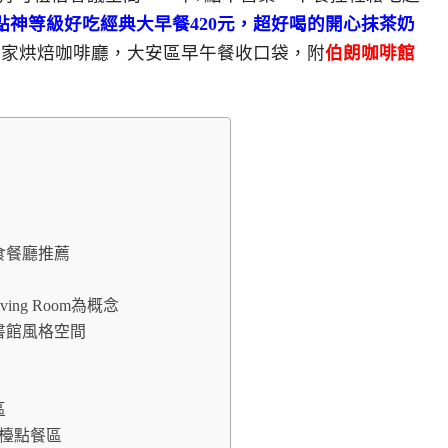
點神等級好吃經典大早餐420元，超好喝的開心抹茶奶
自家烘焙咖啡廳，大安區早午餐收口袋，附
伯朗咖啡館
食餐廳推薦
ing Room為概念
書館風格空間
區
櫃檯點餐區