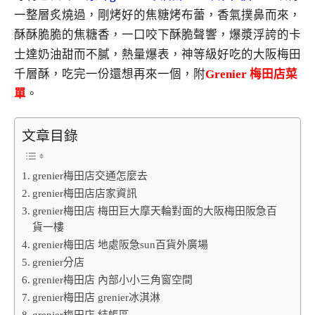
一整層炙燒過，剛烤好的焦糖烤布蕾，香氣撲鼻而來，
酥酥脆脆的焦糖香，一口咬下酥脆聲響，爆漿浮誇的卡
士達奶油甜而不膩，熱量爆表，神等級好吃的大阪梅田
千層酥，吃完一份還想再來一個，附
Grenier 梅田店菜
單
。
文章目錄
grenier梅田店交通怎麼去
grenier梅田店店家資訊
grenier梅田店 梅田巨大摩天輪對面的大阪梅田阪急百
貨一樓
grenier梅田店 地處阪急sun百貨外廣場
grenier分店
grenier梅田店 內部小小三角窗空間
grenier梅田店 grenier冰淇淋
grenier梅田店 結帳區