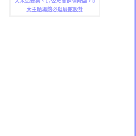
大木造建築、17公尺高鋼彈降臨，8
大主題場館必逛展館設計