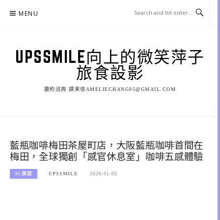
Skip
MENU
to
content
UPSSMILE向上的微笑萍子
旅食設影
邀約洽詢 請來信AMELIECHANG05@GMAIL.COM
藍瓶咖啡梅田茶屋町店，大阪藍瓶咖啡首間在
梅田，全球獨創「感官休息室」咖啡五感體驗
3C美妝
UPSSMILE
2026-01-05