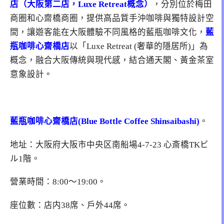
店（大阪第二店，Luxe Retreat概念）
，分別位於梅田
商圈和心齋橋商圈，提供高品質手沖咖啡與獨特設計空
間，讓遊客能在大阪體驗不同風格的藍瓶咖啡文化，
藍
瓶咖啡心齋橋店
以「Luxe Retreat (奢華的隱居所)」為
概念，融合大阪傳統與現代感，結合通天閣、黃金茶室
意象設計。
藍瓶咖啡心齋橋店(Blue Bottle Coffee Shinsaibashi)
。
地址：大阪府大阪市中央区南船場4-7-23 心斎橋TKビ
ル1階。
營業時間：8:00〜19:00。
座位數：店内38席、戶外44席。