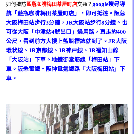
google搜尋導
如何造訪
藍瓶咖啡梅田茶屋町店
交通？
航「藍瓶咖啡梅田茶屋町店」，即可抵達。阪急
大阪梅田站步行3分鐘，JR大阪站步行8分鐘。也
可從大阪「中津站4號出口」過馬路，直走約400
公尺，看到前方大樓上藍瓶標誌就到了。JR大阪
環状線、JR京都線、JR神戸線、JR福知山線
「大阪站」下車。地鐵御堂筋線「梅田站」下
車。阪急電鐵・阪神電氣鐵路「大阪梅田站」下
車。