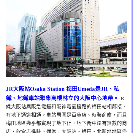
JR大阪站Osaka Station 梅田Umeda是JR、私
鐡、地鐡車站聚集高樓林立的大阪中心地帶。
JR
線大阪站與阪急電鐵和阪神電氣鐵路的梅田站相鄰接，
有地下通道相通。車站周圍是百貨店、時裝商廈，而且
梅田地區幾乎都實現了地下化，地下街中還有無數的商
店・飲食店進駐。通常，大阪站・梅田・北新地地區俗