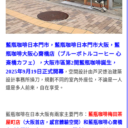
藍瓶咖啡日本門市，藍瓶咖啡日本門市大阪，藍
瓶咖啡大阪心齋橋店（ブルーボトルコーヒー 心
斎橋カフェ），大阪市區第2間藍瓶咖啡誕生，
2025年9月19日正式開幕
，空間設計由芦沢啓治建築
設計事務所操刀，規劃不同的室內外座位，不論是一人
還是多人前來，自在享受。
藍瓶咖啡在日本大阪有兩家主要門市：
藍瓶咖啡
梅田茶
屋町店
（大阪首店，感官體驗空間）和藍瓶咖啡心齋橋