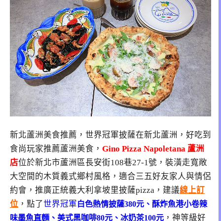
新北蘆洲美食推薦，世界冠軍披薩在新北蘆洲，好吃到
食尚玩家推薦蘆洲美食，
Gino Pizza Napoletana 蘆洲
店
位於新北市蘆洲區長安街108巷27-1號，裝潢走寬敞
大空間的木質義式鄉村風格，適合三五好友家人與情侶
約會，推廣正統義大利拿坡里披薩pizza，建議
線上訂
位
，點了
世界冠軍
白色熱情披薩380元、酥炸魚港小卷辣
，神等級好
味墨魚直麵、美式黑咖啡80元、冰奶茶100元