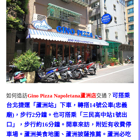
可搭乘
如何造訪
Gino Pizza Napoletana蘆洲店
交通？
台北捷運「蘆洲站」下車，轉搭14號公車(忠義
廟)，步行2分鐘。也可搭乘「三民高中站1號出
口」，步行約16分鐘。開車來訪，附近有收費停
車場。蘆洲美食地圖、蘆洲披薩推薦。蘆洲必吃