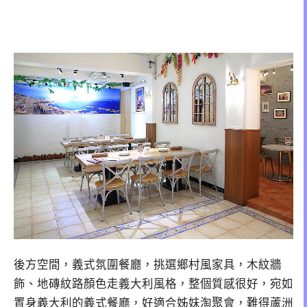
後方空間，義式氛圍餐廳，挑選鄉村風家具，木紋牆
飾、地磚紋路顏色走義大利風格，整個質感很好，宛如
置身義大利的義式餐廳，好適合姊妹淘聚會，難得蘆洲