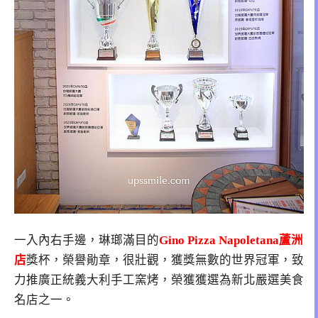
一入內右手邊，琳瑯滿目的
Gino Pizza Napoletana蘆洲
店
獎杯，榮譽勛章，很壯觀，獲獎無數的世界冠軍，致
力推廣正統義大利手工窯烤，榮獲獲選為新北嚴選美食
名店之一。