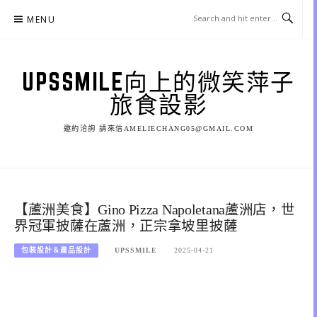
Skip
MENU
to
content
UPSSMILE向上的微笑萍子
旅食設影
邀約洽詢 請來信AMELIECHANG05@GMAIL.COM
【蘆洲美食】Gino Pizza Napoletana蘆洲店，世
界冠軍披薩在蘆洲，正宗拿坡里披薩
包裝設計＆產品設計
UPSSMILE
2025-04-21