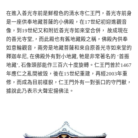
在進入善光寺前是鮮橙色的清水寺仁王門，善光寺前身
是一座供奉地藏菩薩的小佛殿，在17世紀初迎進觀音
像，到19世紀又和附近善光寺如來堂合併， 故成現在
的善光寺堂,，而此殿也有舊地藏殿之稱，佛殿內供奉
如意輪觀音，兩旁是地藏菩薩和來自原善光寺如來堂的
釋迦牟尼, 在佛殿外有對小地藏, 牠是非常著名的 ‘首振
地藏’, 石像頭部能作三百六十度旋轉。仁王門曾於1467
年應仁之亂間被毁，後在15世紀重建，再經2003年重
修，而成為目前樣貎，仁王門外有一對張口的守門獸，
據說此乃表示大聲宏揚佛法。