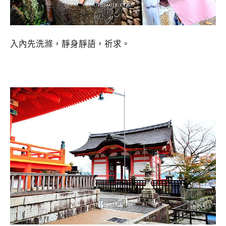
入內先洗滌，靜身靜語，祈求。