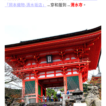
「岡本織物-清水坂店」
→穿和服到→
清水寺
。