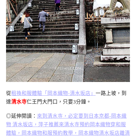
從
租換和服體驗「岡本織物-清水坂店」
一路上坡，到
達
清水寺
仁王門大門口，只要3分鐘。
◎延伸閱讀：
來到清水寺，必定要到日本京都-岡本織
物 清水坂店，萍子推薦來清水寺預約岡本織物穿和服
體驗，岡本織物和服預約教學，岡本織物清水坂店離清