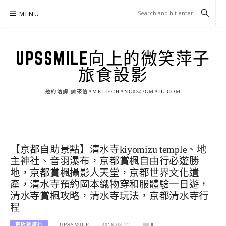
Skip
MENU
to
content
UPSSMILE向上的微笑萍子
旅食設影
邀約洽詢 請來信AMELIECHANG05@GMAIL.COM
【京都自助景點】清水寺kiyomizu temple、地
主神社、音羽瀑布，京都賞楓自由行必遊勝
地，京都賞楓攝影人天堂，京都世界文化遺
產，清水寺預約岡本織物穿和服體驗一日遊，
清水寺賞楓攻略，清水寺玩法，京都清水寺行
程
京阪神旅行
UPSSMILE
2016-03-22
0