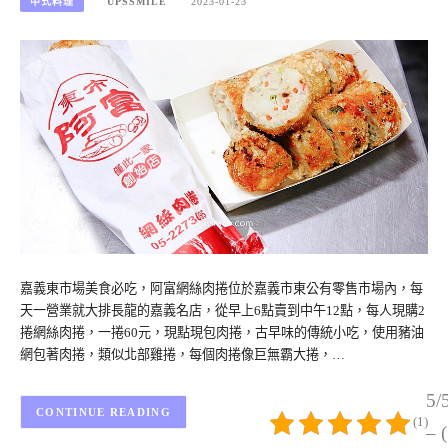
中式料理
UPSSMILE
2023-01-23
嘉義東市場美食必吃，阿富網絲肉捲位於嘉義市東公有零售市場內，每
天一營業就大排長龍的嘉義名店，從早上6點賣到中午12點，每人現購2
捲網絲肉捲，一捲60元，現點現包肉捲，古早味的傳統小吃，使用豬油
網包著肉捲，類似北部雞捲，每個肉捲像巨無霸大捲，…
5/
CONTINUE READING
(1)
– 