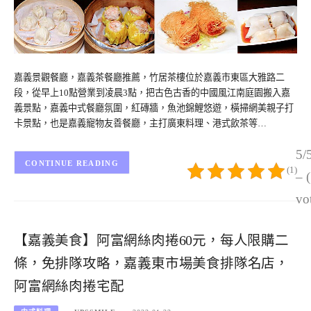
嘉義景觀餐廳，嘉義茶餐廳推薦，竹居茶樓位於嘉義市東區大雅路二
段，從早上10點營業到凌晨3點，把古色古香的中國風江南庭園搬入嘉
義景點，嘉義中式餐廳氛圍，紅磚牆，魚池錦鯉悠遊，橫掃網美親子打
卡景點，也是嘉義寵物友善餐廳，主打廣東料理、港式飲茶等…
5/
CONTINUE READING
(1)
– 
vo
【嘉義美食】阿富網絲肉捲60元，每人限購二
條，免排隊攻略，嘉義東市場美食排隊名店，
阿富網絲肉捲宅配