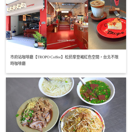
市府站咖啡廳【TROPO Coffee】松菸摩登褐紅色空間，台北不限
時咖啡廳