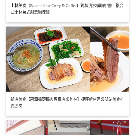
士林美食【Banana blue Curry & Coffee】獨棟清水模咖啡廳，複合
式士林台式創意咖哩飯
新店美食【碧潭橋頭鵝肉專賣店米其林】捷運新店區公所站美食推
薦鵝肉