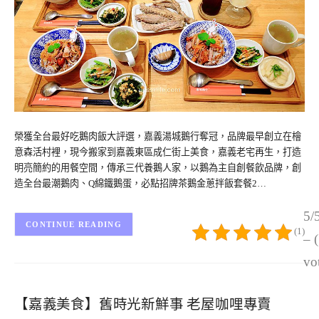
榮獲全台最好吃鵝肉飯大評選，嘉義湯城鵝行奪冠，品牌最早創立在檜
意森活村裡，現今搬家到嘉義東區成仁街上美食，嘉義老宅再生，打造
明亮簡約的用餐空間，傳承三代養鵝人家，以鵝為主自創餐飲品牌，創
造全台最潮鵝肉、Q綿鐵鵝蛋，必點招牌茶鵝金蔥拌飯套餐2…
5/
CONTINUE READING
(1)
– 
vo
【嘉義美食】舊時光新鮮事 老屋咖哩專賣