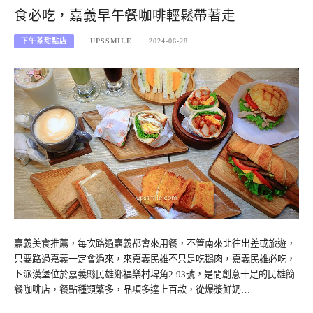
食必吃，嘉義早午餐咖啡輕鬆帶著走
下午茶甜點店
UPSSMILE
2024-06-28
嘉義美食推薦，每次路過嘉義都會來用餐，不管南來北往出差或旅遊，
只要路過嘉義一定會過來，來嘉義民雄不只是吃鵝肉，嘉義民雄必吃，
卜派漢堡位於嘉義縣民雄鄉福樂村埤角2-93號，是間創意十足的民雄簡
餐咖啡店，餐點種類繁多，品項多達上百款，從爆漿鮮奶…