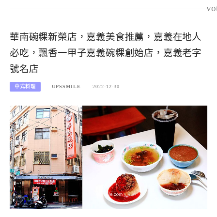
vo
華南碗粿新榮店，嘉義美食推薦，嘉義在地人
必吃，飄香一甲子嘉義碗粿創始店，嘉義老字
號名店
中式料理
UPSSMILE
2022-12-30