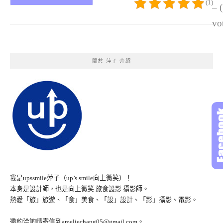
(1)
– 
vo
關於 萍子 介紹
我是upssmile萍子（up’s smile向上微笑）！
本身是設計師，也是向上微笑 旅食設影 攝影師。
熱愛「旅」旅遊、「食」美食、「設」設計、「影」攝影、電影。
邀約洽詢請寄信到ameliechang05@gmail.com。