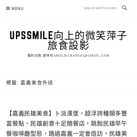
Skip
MENU
to
content
UPSSMILE向上的微笑萍子
旅食設影
邀約洽詢 請來信AMELIECHANG05@GMAIL.COM
標籤:
嘉義美食外送
【嘉義民雄美食】卜派漢堡，超浮誇種類多豐
富餐點，民雄創意十足簡餐店，跳脫民雄早午
餐咖啡廳型態，路過嘉義一定會造訪，民雄美