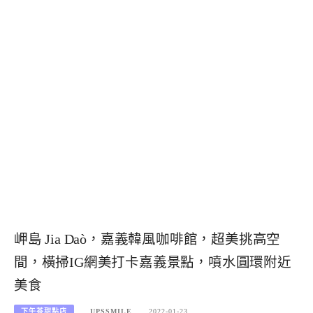
岬島 Jia Daò，嘉義韓風咖啡館，超美挑高空
間，橫掃IG網美打卡嘉義景點，噴水圓環附近
美食
下午茶甜點店
UPSSMILE
2022-01-23