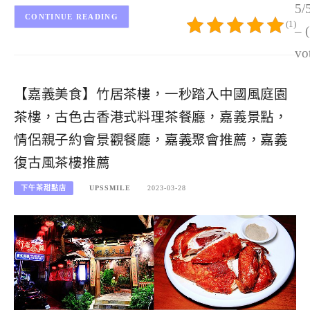
5/
CONTINUE READING
(1)
– 
vo
【嘉義美食】竹居茶樓，一秒踏入中國風庭園
茶樓，古色古香港式料理茶餐廳，嘉義景點，
情侶親子約會景觀餐廳，嘉義聚會推薦，嘉義
復古風茶樓推薦
下午茶甜點店
UPSSMILE
2023-03-28