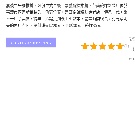
嘉義早午餐推薦，來份中式早餐，嘉義碗粿推薦，華南碗粿新榮店位於
嘉義市西區新榮路的三角窗位置，是華南碗粿創始老店，傳承三代，飄
香一甲子美食，從早上六點賣到晚上七點半，營業時間很長，有乾淨明
亮的內用空間，提供甜碗粿20元、米糕30元、碗粿35元…
5/
CONTINUE READING
(1)
– 
vo