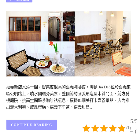
嘉義新店又添一間，密集度很高的嘉義咖啡館，岬島 Jia Daò位於嘉義東
區公明路上，噴水圓環旁美食，整個簡約圓弧形造型木質門面，前方騎
樓庭院，挑高空間韓系咖啡館氣息，橫掃IG網美打卡嘉義景點，店內推
出義大利麵、戚風蛋糕、嘉義下午茶、嘉義甜點…
5/
CONTINUE READING
(1)
– 