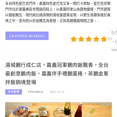
全台特色星巴克門市，嘉義特色星巴克又多一間打卡景點，星巴克世賢
門市位於嘉義東區世賢路四段上，以嘉義阿里山為建物靈感，門市建築
以摺紙概念、現代純白挑高簡約落地窗建築呈現，以野生鳥類穿梭於森
林之中，室內則以折返概念為發想，正如鳥類展翅飛翔之意，…
5/
CONTINUE READING
(1)
– 
vo
湯城鵝行成仁店，嘉義冠軍鵝肉飯飄香，全台
最創意鵝肉飯，嘉義伴手禮鵝蛋捲，茶鵝金蔥
拌飯銷魂登場
中式料理
UPSSMILE
2021-12-27