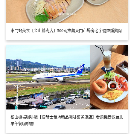
東門站美食【金山鵝肉店】500碗推薦東門市場旁老字號煙燻鵝肉
松山機場咖啡廳【波赫士領地精品咖啡館民族店】看飛機景觀台北
早午餐咖啡廳