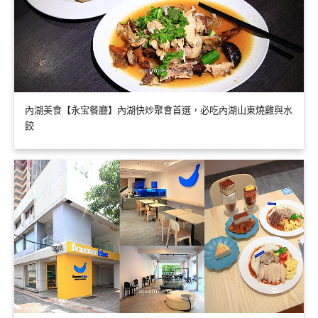
內湖美食【永宝餐廳】內湖快炒聚會首選，必吃內湖山東燒雞與水
餃