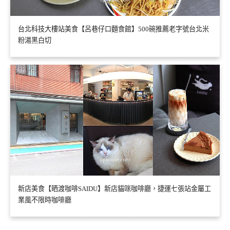
台北科技大樓站美食【呂巷仔口麵食館】500碗推薦老字號台北米
粉湯黑白切
新店美食【晒渡咖啡SAIDU】新店貓咪咖啡廳，捷運七張站金屬工
業風不限時咖啡廳