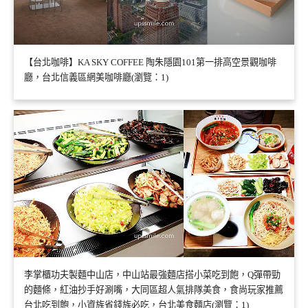
【台北咖啡】KA SKY COFFEE 陶朱隱園101第一排高空景觀咖啡
廳，台北信義區網美咖啡廳(瀏覽：1)
李掌櫃功夫製麵中山店，中山站最強麵店搭小菜吃到飽，Q彈帶勁
的麵條，紅油抄手好涮嘴，大同區超人氣排隊美食，食尚玩家推薦
台北吃到飽，小資族省錢族必吃，台北美食麵店(瀏覽：1)