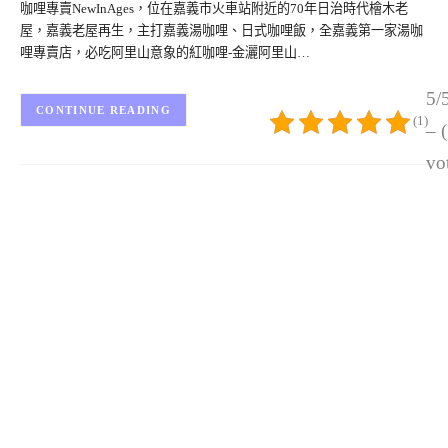
咖哩專賣NewInAges，位在嘉義市火車站附近的70年日治時代檜木老
屋，嘉義老屋再生，主打嘉義湯咖哩、日式咖哩飯，全嘉義第一家湯咖
哩專賣店，必吃阿里山意象的紅咖哩-金灑阿里山…
5/
CONTINUE READING
(1)
– 
vo