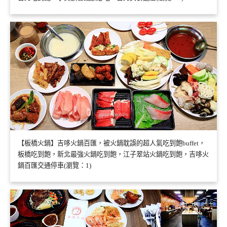
【板橋火鍋】吉哆火鍋百匯，被火鍋耽誤的超人氣吃到飽buffet，
板橋吃到飽，新北最強火鍋吃到飽，江子翠站火鍋吃到飽，吉哆火
鍋百匯交通停車(瀏覽：1)