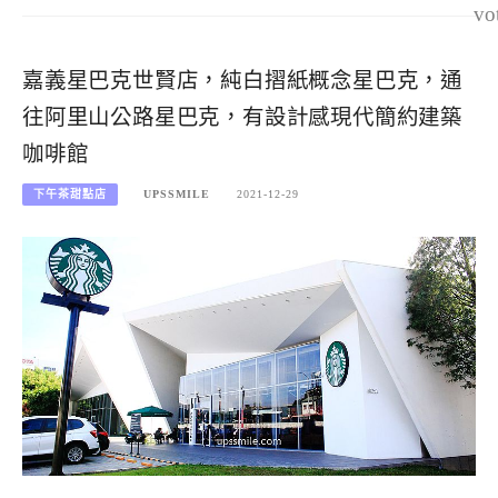
vo
嘉義星巴克世賢店，純白摺紙概念星巴克，通
往阿里山公路星巴克，有設計感現代簡約建築
咖啡館
下午茶甜點店
UPSSMILE
2021-12-29