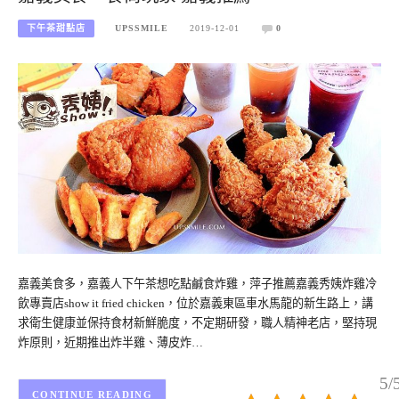
下午茶甜點店
UPSSMILE
2019-12-01
0
嘉義美食多，嘉義人下午茶想吃點鹹食炸雞，萍子推薦嘉義秀姨炸雞冷
飲專賣店show it fried chicken，位於嘉義東區車水馬龍的新生路上，講
求衛生健康並保持食材新鮮脆度，不定期研發，職人精神老店，堅持現
炸原則，近期推出炸半雞、薄皮炸…
5/
CONTINUE READING