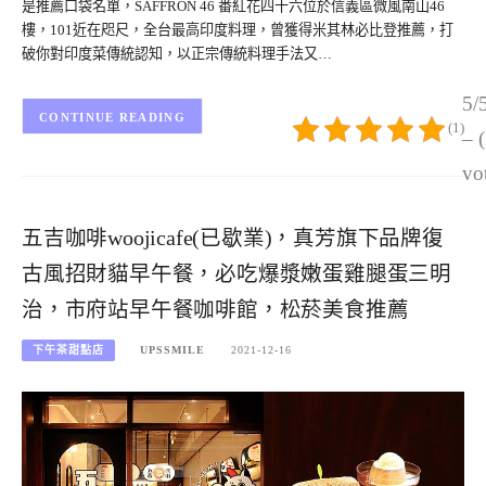
是推薦口袋名單，SAFFRON 46 番紅花四十六位於信義區微風南山46
樓，101近在咫尺，全台最高印度料理，曾獲得米其林必比登推薦，打
破你對印度菜傳統認知，以正宗傳統料理手法又…
5/
CONTINUE READING
(1)
– 
vo
五吉咖啡woojicafe(已歇業)，真芳旗下品牌復
古風招財貓早午餐，必吃爆漿嫩蛋雞腿蛋三明
治，市府站早午餐咖啡館，松菸美食推薦
下午茶甜點店
UPSSMILE
2021-12-16