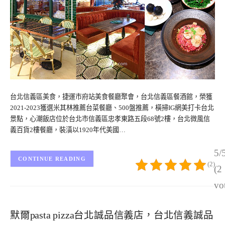
台北信義區美食，捷運市府站美食餐廳聚會，台北信義區餐酒館，榮獲
2021-2023獲選米其林推薦台菜餐廳、500盤推薦，橫掃IG網美打卡台北
景點，心潮飯店位於台北市信義區忠孝東路五段68號2樓，台北微風信
義百貨2樓餐廳，裝潢以1920年代美國…
5/
CONTINUE READING
(2)
(2
vo
默爾pasta pizza台北誠品信義店，台北信義誠品