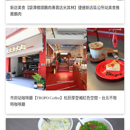
新店美食【碧潭橋頭鵝肉專賣店米其林】捷運新店區公所站美食推
薦鵝肉
市府站咖啡廳【TROPO Coffee】松菸摩登褐紅色空間，台北不限
時咖啡廳