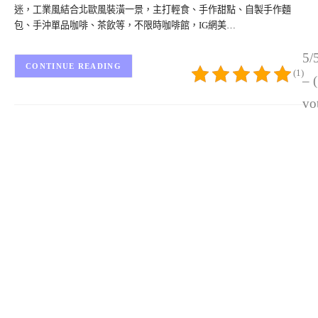
迷，工業風結合北歐風裝潢一景，主打輕食、手作甜點、自製手作麵
包、手沖單品咖啡、茶飲等，不限時咖啡館，IG網美…
5/
CONTINUE READING
(1)
– 
vo