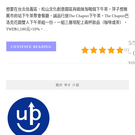
想要在台北信義區、松山文化創意園區與姐妹淘喝個下午茶，萍子想推
薦市府站下午茶聚會餐廳，誠品行旅The Chapter下午茶，The Chapter巴
洛克花園雙人下午茶組一份，一組三層塔配上兩杯飲品（咖啡或茶），
TWD$1,180元+10%，…
5/
CONTINUE READING
(1)
– 
vo
關於 萍子 介紹