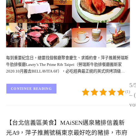
每到重要紀念日，總要找個餐廳聚會慶生、求婚約會，萍子推薦勞瑞斯
牛肋排餐廳Lawry’s The Prime Rib Taipei（勞瑞斯牛肋排餐廳搬新家
2020.10月搬去BELLAVITA 6F），必吃經典最正統的英式烘烤頂級…
5/
CONTINUE READING
(1)
– 
vo
【台北信義區美食】MAiSEN邁泉豬排信義新
光A9，萍子推薦號稱東京最好吃的豬排，市府