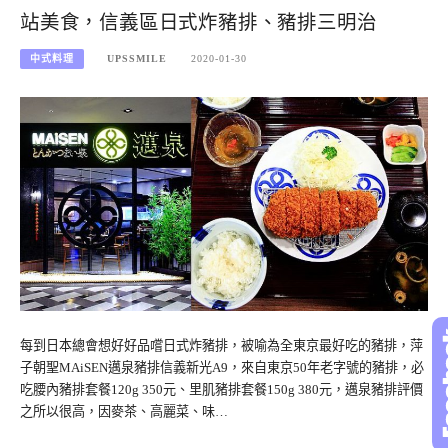
站美食，信義區日式炸豬排、豬排三明治
中式料理
UPSSMILE
2020-01-30
每到日本總會想好好品嚐日式炸豬排，被喻為全東京最好吃的豬排，萍
子朝聖MAiSEN邁泉豬排信義新光A9，來自東京50年老字號的豬排，必
吃腰內豬排套餐120g 350元、里肌豬排套餐150g 380元，邁泉豬排評價
之所以很高，因麥茶、高麗菜、味…