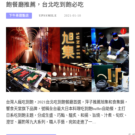
飽餐廳推薦，台北吃到飽必吃
下午茶甜點店
UPSSMILE
2021-01-10
台灣人瘋吃到飽，2021台北吃到飽餐廳首選，萍子推薦旭集和食集錦，
饗食天堂旗下品牌，號稱全台最大日本料理吃到飽buffet自助餐，主打
日系吃到飽主題，分成生盛、巧鮨、醞炙、和揚、旨燒、汁煮、旬炊、
澄甘、麗酌等九大系列，職人手藝，宛如走進了一…