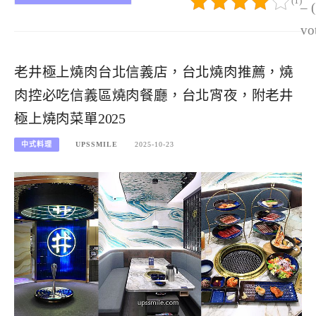
(1)
– 
vo
老井極上燒肉台北信義店，台北燒肉推薦，燒
肉控必吃信義區燒肉餐廳，台北宵夜，附老井
極上燒肉菜單2025
中式料理
UPSSMILE
2025-10-23