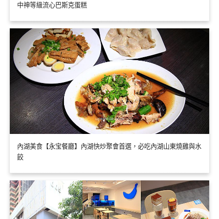
中神等級流心巴斯克蛋糕
內湖美食【永宝餐廳】內湖快炒聚會首選，必吃內湖山東燒雞與水
餃