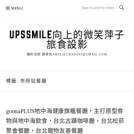
Skip
MENU
to
content
UPSSMILE向上的微笑萍子
旅食設影
邀約洽詢 請來信AMELIECHANG05@GMAIL.COM
標籤:
市府站餐廳
gonnaPLUS地中海健康旗艦餐廳，主打原型食
物與地中海飲食，台北古蹟咖啡廳，台北松菸
聚會餐廳，台北寵物友善餐廳