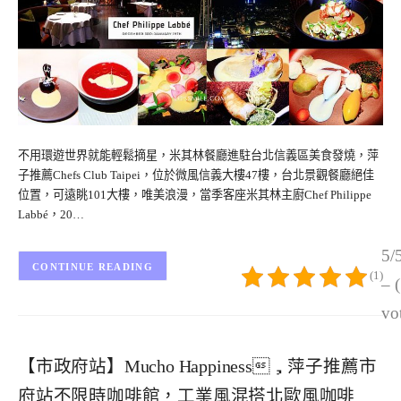
不用環遊世界就能輕鬆摘星，米其林餐廳進駐台北信義區美食發燒，萍
子推薦Chefs Club Taipei，位於微風信義大樓47樓，台北景觀餐廳絕佳
位置，可遠眺101大樓，唯美浪漫，當季客座米其林主廚Chef Philippe
Labbé，20…
5/
CONTINUE READING
(1)
– 
vo
【市政府站】Mucho Happiness，萍子推薦市
府站不限時咖啡館，工業風混搭北歐風咖啡