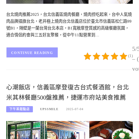
台北燒肉推薦2025，台北信義區燒肉餐廳，燒肉控吃起來，台中人氣燒
肉品牌插旗台北，老井極上燒肉台北信義店位於臺北市信義區松仁路99
號B1，隔壁是一蘭台灣台北本店，B1寬敞摩登質感的高級餐廳氛圍，
適合情侶約會與三五好友聚餐，從中午11點營業到…
5/
CONTINUE READING
(1)
– 
vo
心潮飯店，信義區摩登復古台式餐酒館，台北
米其林餐廳500盤推薦，捷運市府站美食推薦
下午茶甜點店
UPSSMILE
2025-07-04