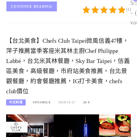
5/
CONTINUE READING
(1)
– 
vo
【台北美食】Chefs Club Taipei微風信義47樓，
萍子推薦當季客座米其林主廚Chef Philippe
Labbé，台北米其林餐廳，Sky Bar Taipei，信義
區美食，高級餐廳，市府站美食推薦，台北景
觀餐廳，約會餐廳推薦，IG打卡美食，chefs
club價位
中式料理
UPSSMILE
2019-12-17
0