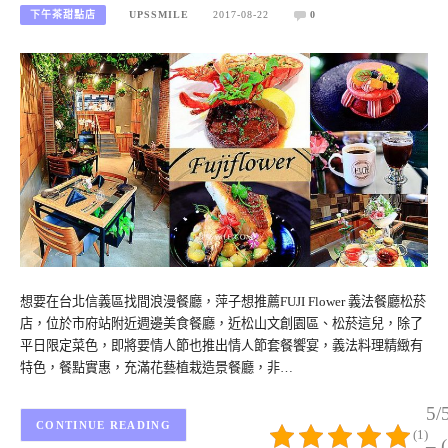
下午茶甜點店
UPSSMILE
2017-08-22
0
想要在台北信義區找間浪漫餐廳，萍子想推薦FUJI Flower 義法餐廳松菸
店，位於市府站附近週邊美食餐廳，近松山文創園區、松菸這兒，除了
平日限定菜色，即將要情人節也推出情人節套餐饗宴，義法料理精緻有
特色，餐點實惠，充滿花藝植栽造景餐廳，非…
5/
CONTINUE READING
(1)
– 