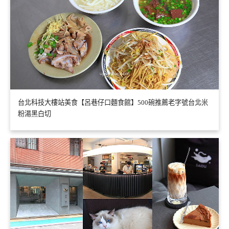
台北科技大樓站美食【呂巷仔口麵食館】500碗推薦老字號台北米
粉湯黑白切