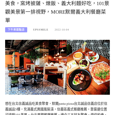
美食，窯烤披薩、燉飯、義大利麵好吃，101景
觀美景第一排視野，MORE默爾義大利餐廳菜
單
下午茶甜點店
UPSSMILE
2022-10-04
想在台北信義誠品吃美食聚會，默爾pasta pizza台北誠品信義店位於信
義誠品5樓，充滿義式異國風裝潢，信義區義式餐廳推薦，靠窗邊位置
可遠眺101美景，台北景觀餐廳推薦，適合三五好友聚會、情侶約會、