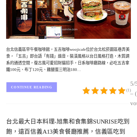
台北信義區早午餐咖啡館，五吉咖啡woojicafe位於台北松菸園區巷弄美
食，「五吉」即台語「有錢」諧音，裝潢風格以台日風格打造，木質調
系的通透空間，復古風可愛招財貓招手，日系咖啡廳路線，必吃五吉拿
鐵100元、布丁120元、雞腿蛋三明治180…
5/
CONTINUE READING
(1)
– 
vo
台北最大日本料理-旭集和食集錦SUNRISE吃到
飽，遠百信義A13美食餐廳推薦，信義區吃到