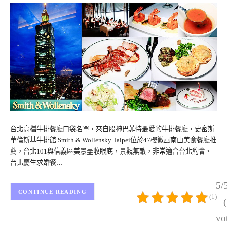
台北高檔牛排餐廳口袋名單，來自股神巴菲特最愛的牛排餐廳，史密斯
華倫斯基牛排館 Smith & Wollensky Taipei位於47樓微風南山美食餐廳推
薦，台北101與信義區美景盡收眼底，景觀無敵，非常適合台北約會、
台北慶生求婚餐…
5/
CONTINUE READING
(1)
– 
vo