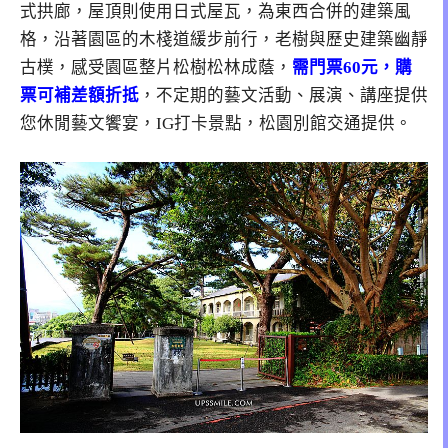
式拱廊，屋頂則使用日式屋瓦，為東西合併的建築風
格，沿著園區的木棧道緩步前行，老樹與歷史建築幽靜
古樸，感受園區整片松樹松林成蔭，
需門票60元，購
票可補差額折抵
，不定期的藝文活動、展演、講座提供
您休閒藝文饗宴，IG打卡景點，松園別館交通提供。