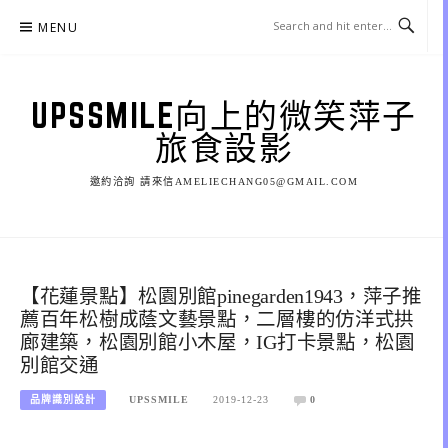
Skip
MENU
to
content
UPSSMILE向上的微笑萍子
旅食設影
邀約洽詢 請來信AMELIECHANG05@GMAIL.COM
【花蓮景點】松園別館pinegarden1943，萍子推
薦百年松樹成蔭文藝景點，二層樓的仿洋式拱
廊建築，松園別館小木屋，IG打卡景點，松園
別館交通
品牌識別設計
UPSSMILE
2019-12-23
0