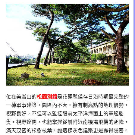
位在美崙山的
松園別館
是花蓮縣僅存日治時期最完整的
一棟軍事建築，園區內不大，擁有制高點的地理優勢，
視野良好，不但可以監控眼前太平洋海面上的軍艦船
隻，視野遼闊，也能掌握從前附近南機場飛機的起降，
滿天茂密的松樹枝葉，讓這棟灰色建築更是顯得隱密。