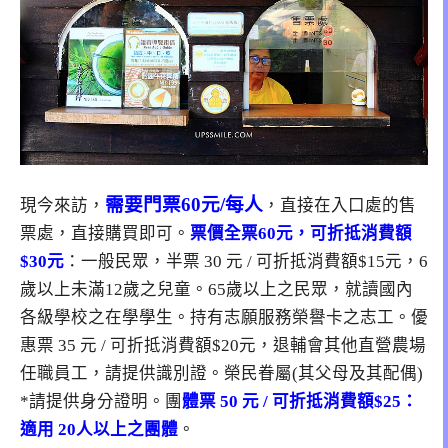
需要門票60元/每人
現今來訪，
，直接在入口處的售
票處，直接購買即可。
票價全票60元，可折抵消費額
$30元
：一般民眾，半票 30 元 / 可折抵消費額$15元，6
歲以上未滿12歲之兒童。65歲以上之民眾，就讀國內
各級學校之在學學生。持有志願服務榮譽卡之志工。優
惠票 35 元 / 可折抵消費額$20元，退輔會其他直營農場
任職員工，請提供識別證。榮民眷屬(其父母及其配偶)
*請提供身分證明。團
體票 50 元 / 可折抵消費額$25：
適用 20人以上之團體
。