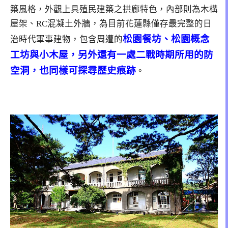
築風格，外觀上具殖民建築之拱廊特色，內部則為木構
屋架、RC混凝土外牆，為目前花蓮縣僅存最完整的日
松園餐坊、松園概念
治時代軍事建物，包含周遭的
工坊與小木屋，另外還有一處二戰時期所用的防
空洞，也同樣可探尋歷史痕跡
。