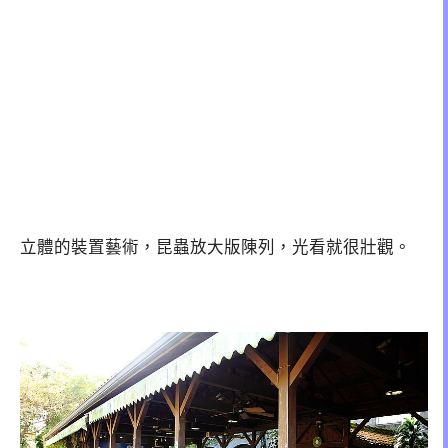
立體的裝置藝術，昆蟲放大版陳列，光看就很壯觀。