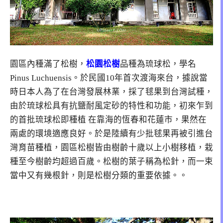
園區內種滿了松樹，
松園松樹
品種為琉球松，學名
Pinus Luchuensis。於民國10年首次渡海來台，據說當
時日本人為了在台灣發展林業，採了毬果到台灣試種，
由於琉球松具有抗鹽耐風定砂的特性和功能，初來乍到
的首批琉球松即種植 在靠海的恆春和花蓮市，果然在
兩處的環境適應良好。於是陸續有少批毬果再被引進台
灣育苗種植，園區松樹皆由樹齡十歲以上小樹移植，栽
種至今樹齡均超過百歲。松樹的葉子稱為松針，而一束
當中又有幾根針，則是松樹分類的重要依據。。