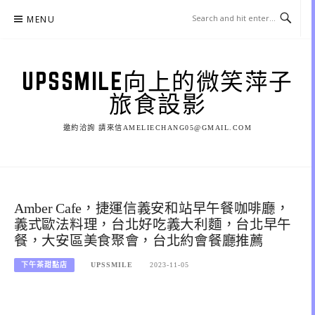
Skip
MENU
to
content
UPSSMILE向上的微笑萍子
旅食設影
邀約洽詢 請來信AMELIECHANG05@GMAIL.COM
Amber Cafe，捷運信義安和站早午餐咖啡廳，
義式歐法料理，台北好吃義大利麵，台北早午
餐，大安區美食聚會，台北約會餐廳推薦
下午茶甜點店
UPSSMILE
2023-11-05