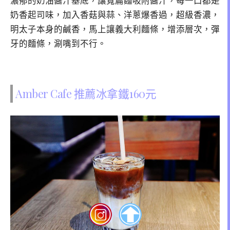
濃郁的奶油醬汁基底，讓寬扁麵吸附醬汁，每一口都是
奶香起司味，加入香菇與蒜、洋蔥爆香過，超級香濃，
明太子本身的鹹香，馬上讓義大利麵條，增添層次，彈
牙的麵條，涮嘴到不行。
Amber Cafe 推薦冰拿鐵160元