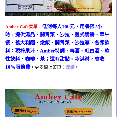
低消每人160元，用餐限2小
Amber Cafe菜單
，
時，提供湯品、開胃菜、沙拉、義式脆餅、早午
餐、義大利麵、燉飯、開胃菜、沙拉等
，
各類飲
料：現榨果汁、Amber特調、啤酒、紅白酒、軟
性飲料、咖啡、茶；還有甜點、冰淇淋
，
會收
10%服務費
。更多線上菜單：
連結
。