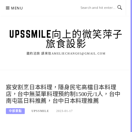
Skip
MENU
to
content
UPSSMILE向上的微笑萍子
旅食設影
邀約洽詢 請來信AMELIECHANG05@GMAIL.COM
宸安割烹日本料理，隱身民宅高檔日本料理
店，台中無菜單料理預約制1500元/1人，台中
南屯區日料推薦，台中日本料理推薦
中部景點
UPSSMILE
2023-01-17