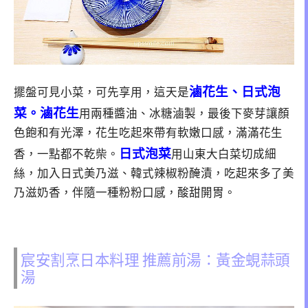
滷花生、日式泡
擺盤可見小菜，可先享用，這天是
菜。
滷花生
用兩種醬油、冰糖滷製，最後下麥芽讓顏
色飽和有光澤，花生吃起來帶有軟嫩口感，滿滿花生
日式泡菜
香，一點都不乾柴。
用山東大白菜切成細
絲，加入日式美乃滋、韓式辣椒粉醃漬，吃起來多了美
乃滋奶香，伴隨一種粉粉口感，酸甜開胃。
宸安割烹日本料理 推薦前湯：黃金蜆蒜頭
湯