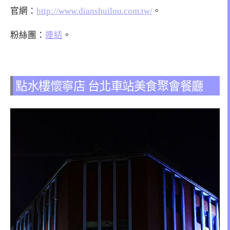
官網：
http://www.dianshuilou.com.tw/
。
粉絲團：
連結
。
點水樓懷寧店 台北車站美食聚會餐廳