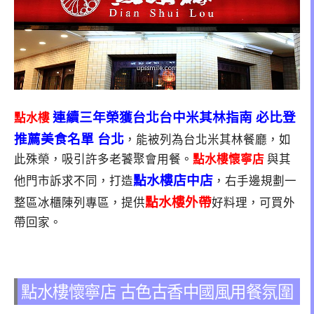
連
續
三年榮獲台北台中米其林指南 必比登
點水樓
推薦美食名單 台北
，能被列為台北米其林餐廳，如
此殊榮，吸引許多老饕聚會用餐。
點水樓懷寧店
與其
點水樓店中店
他門市訴求不同，打造
，右手邊規劃一
點水樓外帶
整區冰櫃陳列專區，提供
好料理，可買外
帶回家。
點水樓懷寧店 古色古香中國風用餐氛圍