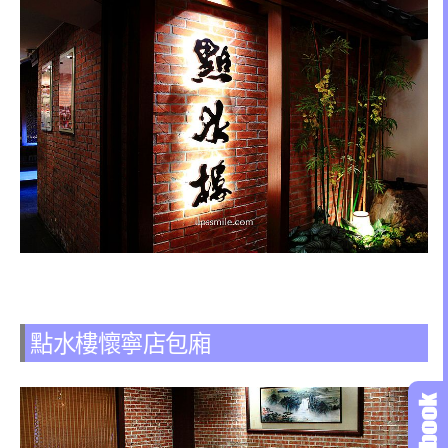
點水樓懷寧店包廂