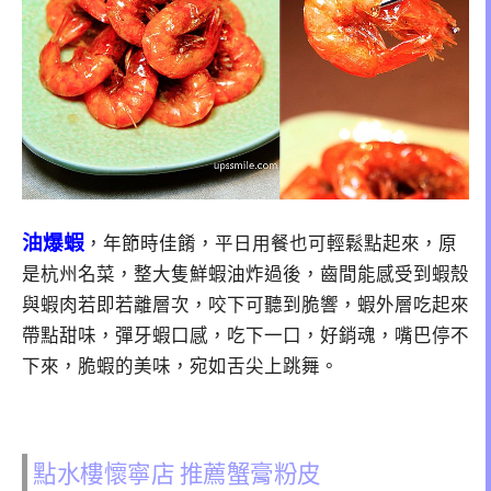
油爆蝦
，年節時佳餚，平日用餐也可輕鬆點起來，原
是杭州名菜，整大隻鮮蝦油炸過後，齒間能感受到蝦殼
與蝦肉若即若離層次，咬下可聽到脆響，蝦外層吃起來
帶點甜味，彈牙蝦口感，吃下一口，好銷魂，嘴巴停不
下來，脆蝦的美味，宛如舌尖上跳舞。
點水樓懷寧店 推薦蟹膏粉皮