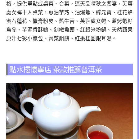
格，提供單點或桌菜、合菜，這天品嚐秋之饗宴，芙蓉
處女蟳十人桌菜，蔥油芋艿、油爆蝦、醉元寶、桂花蜂
蜜石蓮花、蟹膏粉皮、醬牛舌、芙蓉處女蟳、蔥烤蝦籽
烏參、芋泥香酥鴨、剁椒魚頭、紅蟳米粉鍋、天然蔬果
原汁七彩小籠包、薺菜鍋餅、紅棗桂圓銀耳湯。
點水樓懷寧店 茶款推薦普洱茶