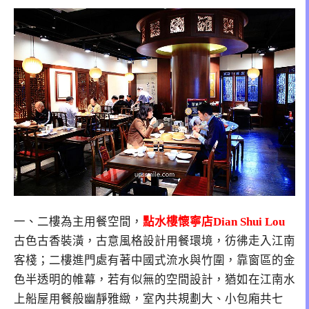
一、二樓為主用餐空間，
點水樓懷寧店Dian Shui Lou
古色古香裝潢，古意風格設計用餐環境，彷彿走入江南
客棧；二樓進門處有著中國式流水與竹圍，靠窗區的金
色半透明的帷幕，若有似無的空間設計，猶如在江南水
上船屋用餐般幽靜雅緻，室內共規劃大、小包廂共七