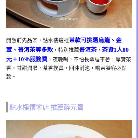
茶款可挑選烏龍、金
開飯前先品茶，點水樓這裡
萱、普洱茶等多款
普洱茶
茶資1人80
，特別推薦
，
元＋10％服務費
，夜晚喝，不怕長輩睡不著，厚實茶
香，甘甜潤喉，茶香撲鼻，回沖耐泡，喝茶饕客必點
款。
點水樓懷寧店 推薦醉元寶