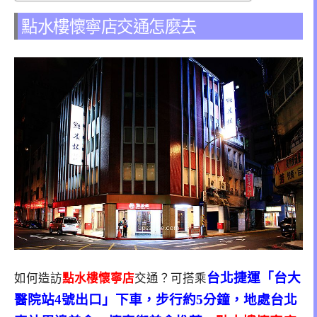
點水樓懷寧店交通怎麼去
台北捷運「台大
如何造訪
點水樓懷寧店
交通？可搭乘
醫院站4號出口」下車，步行約5分鐘，地處台北