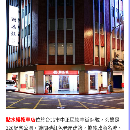
點水樓懷寧店
位於台北市中正區懷寧街64號，旁邊是
228紀念公園，邊間磚紅色老屋建築，擄獲政商名流、