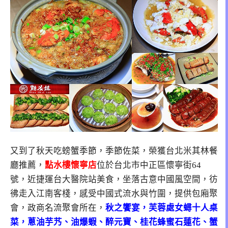
又到了秋天吃螃蟹季節，季節佐菜，榮獲台北米其林餐
廳推薦，
點水樓懷寧店
位於台北市中正區懷寧街64
號，近捷運台大醫院站美食，坐落古意中國風空間，彷
彿走入江南客棧，感受中國式流水與竹圍，提供包廂聚
會，政商名流聚會所在，
秋之饗宴，芙蓉處女蟳十人桌
菜，蔥油芋艿、油爆蝦、醉元寶、桂花蜂蜜石蓮花、蟹