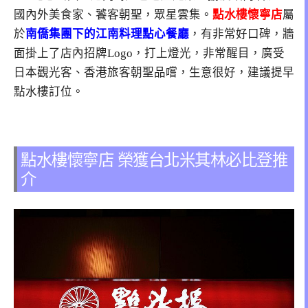
國內外美食家、饕客朝聖，眾星雲集。
點水樓懷寧店
屬
於
南僑集團下的江南料理點心餐廳
，有非常好口碑，牆
面掛上了店內招牌Logo，打上燈光，非常醒目，廣受
日本觀光客、香港旅客朝聖品嚐，生意很好，建議提早
點水樓訂位。
點水樓懷寧店 榮獲台北米其林必比登推
介