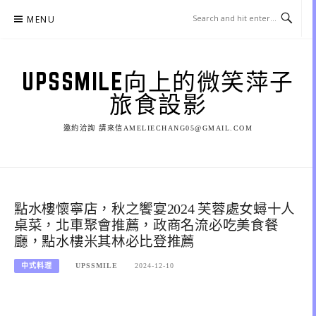
Skip
MENU
to
content
UPSSMILE向上的微笑萍子
旅食設影
邀約洽詢 請來信AMELIECHANG05@GMAIL.COM
點水樓懷寧店，秋之饗宴2024 芙蓉處女蟳十人
桌菜，北車聚會推薦，政商名流必吃美食餐
廳，點水樓米其林必比登推薦
中式料理
UPSSMILE
2024-12-10