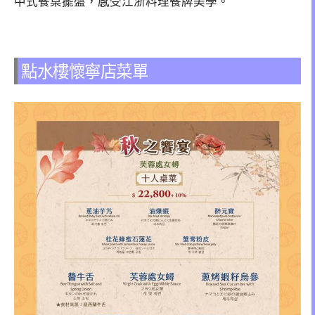
中式餐桌擺盤，感受江浙料理餐牌美學。
點水樓懷寧店菜單