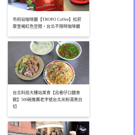
市府站咖啡廳【TROPO Coffee】松菸
摩登褐紅色空間，台北不限時咖啡廳
台北科技大樓站美食【呂巷仔口麵食
館】500碗推薦老字號台北米粉湯黑白
切