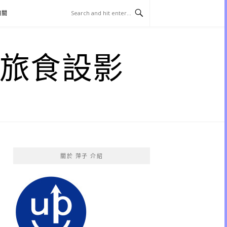
相關
子 旅食設影
關於 萍子 介紹