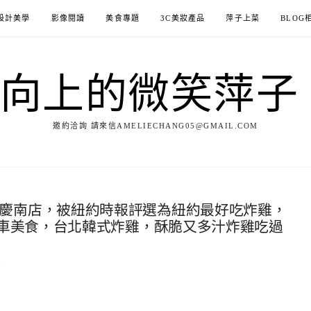
設計美學
影像閱讀
美食專題
3C美妝產品
萍子上菜
BLOG
ILE向上的微笑萍
邀約洽詢 請來信AMELIECHANG05@GMAIL.COM
韓式炸雞重慶南店，被紐約時報評選為紐約最好吃炸雞，
車美食，台北韓式炸雞，酥脆又多汁炸雞吃過
7