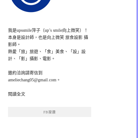
我是upssmile萍子（up’s smile向上微笑）！
本身是設計師，也是向上微笑 旅食設影 攝
影師。
熱愛「旅」旅遊、「食」美食、「設」設
計、「影」攝影、電影。
邀約洽詢請寄信到
ameliechang05@gmail.com。
閱讀全文
FB按讚