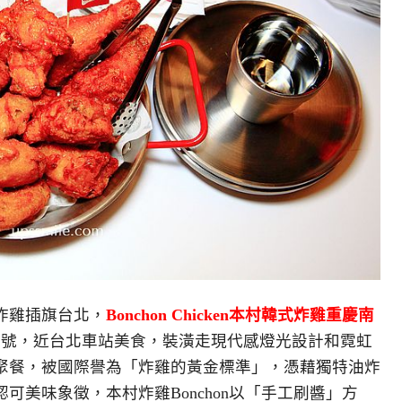
炸雞插旗台北，
Bonchon Chicken本村韓式炸雞重慶南
1號，近台北車站美食，裝潢走現代感燈光設計和霓虹
聚餐，被國際譽為「炸雞的黃金標準」，憑藉獨特油炸
可美味象徵，本村炸雞Bonchon以「手工刷醬」方