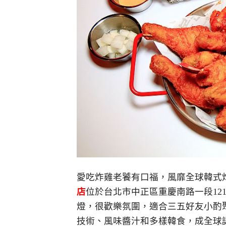
愛吃炸雞老饕有口福，風靡全球韓式
店
位於台北市中正區重慶南路一段12
燈，很歡樂氛圍，適合三五好友小酌
技術、風味醬汁和多樣韓食，成全球認