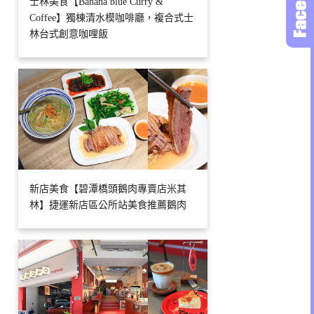
士林美食【Banana blue Curry &
Coffee】獨棟清水模咖啡廳，複合式士
林台式創意咖哩飯
新店美食【碧潭橋頭鵝肉專賣店米其
林】捷運新店區公所站美食推薦鵝肉