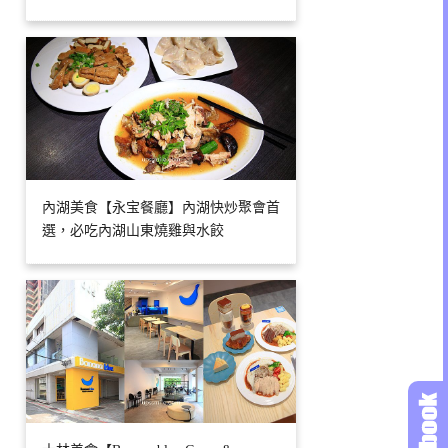
內湖美食【永宝餐廳】內湖快炒聚會首
選，必吃內湖山東燒雞與水餃