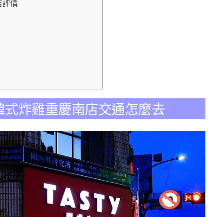
南店評價
en本村韓式炸雞重慶南店交通怎麼去