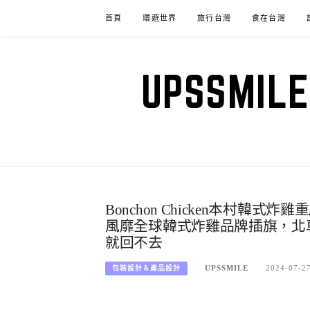
Skip
首頁
環遊世界
旅行台灣
食在台灣
to
content
UPSSM
Bonchon Chicken本村
風靡全球韓式炸雞品牌插旗，北
就回不去
UPSSMILE
2024-07-2
包裝設計＆產品設計