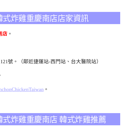
en本村韓式炸雞重慶南店店家資訊
慶南店
。
段121號。（鄰近捷運站-西門站、台大醫院站）
。
onchonChickenTaiwan
。
en本村韓式炸雞重慶南店 韓式炸雞推薦