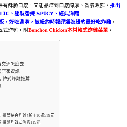
保有酥脆口感，又能品嚐到口感醇厚、香氣濃郁，
推出
𝗜𝗖、秘製香辣 𝗦𝗣𝗜𝗖𝗬、經典洋釀
加點炸韓式魚板，好吃涮嘴，被紐約時報評選為紐約最好吃炸雞
，
韓式炸雞，附
Bonchon Chicken本村韓式炸雞菜單
。
慶南店交通怎麼去
南店店家資訊
南店 韓式炸雞推薦
訊
南店 推薦綜合炸雞4腿＋10翅519元
南店 推薦炸韓式魚板119元