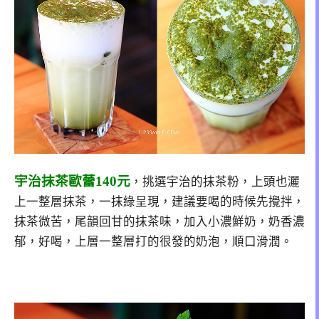
宇治抹茶歐蕾140元
，挑選宇治的抹茶粉，上頭也灑
上一整層抹茶，一抹綠呈現，建議要喝的時候先攪拌，
抹茶微苦，尾韻回甘的抹茶味，加入小濃鮮奶，奶香濃
郁，好喝，上層一整層打的很發的奶泡，順口滑潤。