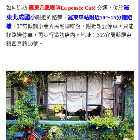
羅
如何造訪
羅東凡思咖啡La pensée Café
交通？位於
東北成國小
附近的路旁，
羅東車站附近10～15分鐘距
離
，非常低調小巷弄民宅咖啡館，附近想要停車，只能
找路邊停車，再步行造訪店內。地址：265宜蘭縣羅東
鎮四育路10號。