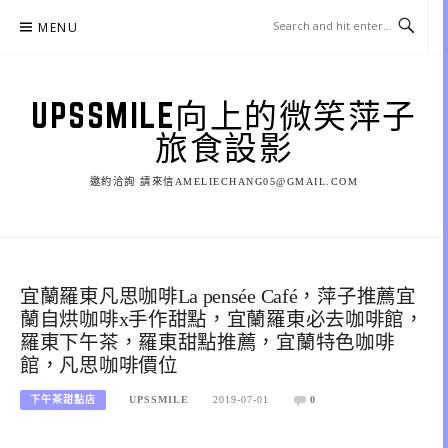
Skip
MENU
to
content
UPSSMILE向上的微笑萍子
旅食設影
邀約洽詢 請來信AMELIECHANG05@GMAIL.COM
宜蘭羅東凡思咖啡La pensée Café，萍子推薦宜
蘭自烘咖啡x手作甜點，宜蘭羅東必去咖啡館，
羅東下午茶，羅東甜點推薦，宜蘭特色咖啡
館，凡思咖啡價位
下午茶甜點店
UPSSMILE
2019-07-01
0