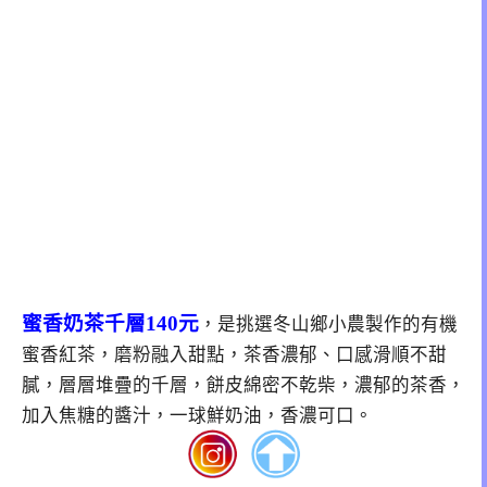
蜜香奶茶千層140元
，是挑選
冬山鄉小農製作的有機
蜜香紅茶，磨粉融入甜點，茶香濃郁、口感滑順不甜
膩，層層堆疊的千層，餅皮綿密不乾柴，濃郁的茶香，
加入焦糖的醬汁，一球鮮奶油，香濃可口。