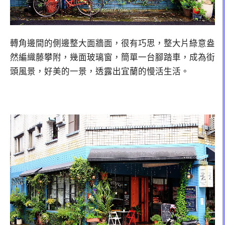
轉角邊間的側邊整大面牆面，很有巧思，整大片綠意盎
然編織藤攀附，幾面玻璃窗，簡單一台腳踏車，成為街
頭風景，好美的一景，透露出宜蘭的慢活生活。