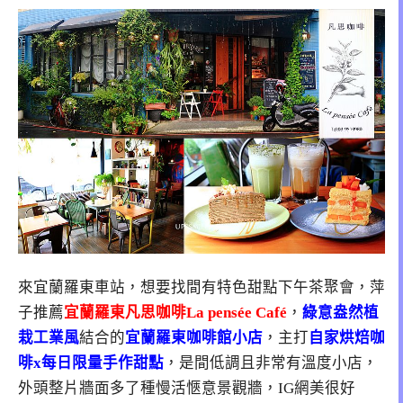
來宜蘭羅東車站，想要找間有特色甜點下午茶聚會，萍
子推薦
宜蘭羅東凡思咖啡La pensée Café
，
綠意盎然植
栽工業風
結合的
宜蘭羅東咖啡館小店
，主打
自家烘焙咖
啡x每日限量手作甜點
，是間低調且非常有溫度小店，
外頭整片牆面多了種慢活愜意景觀牆，IG網美很好