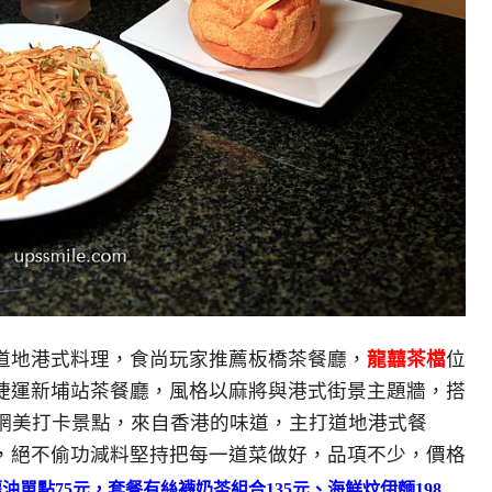
道地港式料理，食尚玩家推薦板橋茶餐廳，
龍囍茶檔
位
近捷運新埔站茶餐廳，風格以麻將與港式街景主題牆，搭
G網美打卡景點，來自香港的味道，主打道地港式餐
，絕不偷功減料堅持把每一道菜做好，品項不少，價格
油單點75元，套餐有絲襪奶茶組合135元、海鮮炆伊麵198