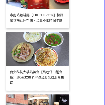
市府站咖啡廳【TROPO Coffee】松菸
摩登褐紅色空間，台北不限時咖啡廳
台北科技大樓站美食【呂巷仔口麵食
館】500碗推薦老字號台北米粉湯黑白
切