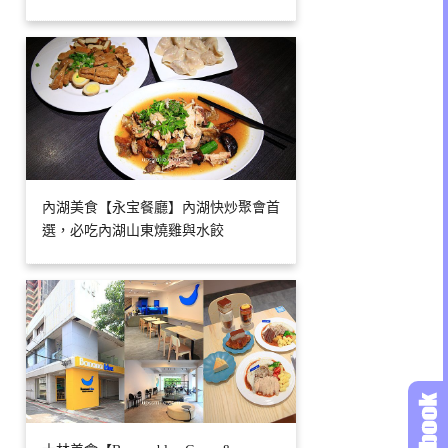
內湖美食【永宝餐廳】內湖快炒聚會首
選，必吃內湖山東燒雞與水餃