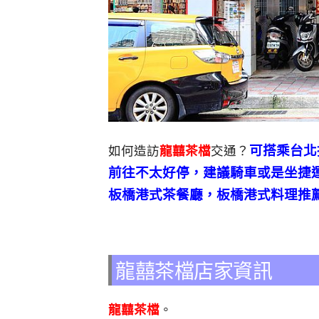
可搭乘台北
如何造訪
龍囍茶檔
交通？
前往不太好停，
建議騎車或是坐捷
板橋港式茶餐廳，板橋港式料理推
龍囍茶檔店家資訊
龍囍茶檔
。