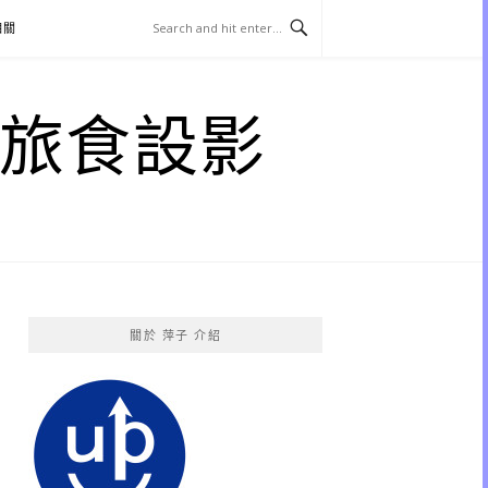
相關
子 旅食設影
關於 萍子 介紹