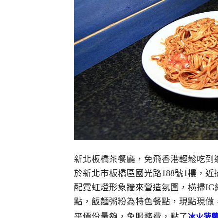
新北板橋茶餐廳，免飛香港輕鬆吃到
於新北市板橋區國光路188號1樓，
配霓虹燈形象牆來營造氛圍，橫掃I
點，飯麵粥粉為特色餐點，現點現做
平價份量夠，免服務費，點了
冰火菠蘿