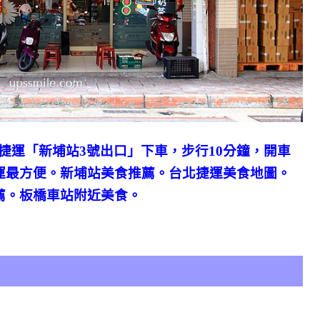
捷運「新埔站3號出口」下車，步行10分鐘，
開車
運最方便
。
新埔站美食推薦。台北捷運美食地圖。
薦。板橋車站附近美食。