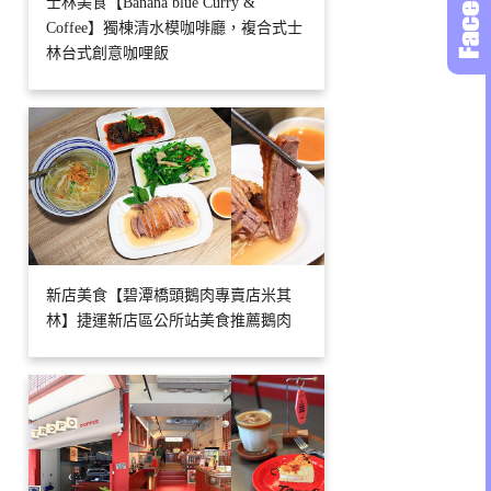
士林美食【Banana blue Curry &
Coffee】獨棟清水模咖啡廳，複合式士
林台式創意咖哩飯
新店美食【碧潭橋頭鵝肉專賣店米其
林】捷運新店區公所站美食推薦鵝肉