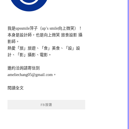
我是upssmile萍子（up’s smile向上微笑）！
本身是設計師，也是向上微笑 旅食設影 攝
影師。
熱愛「旅」旅遊、「食」美食、「設」設
計、「影」攝影、電影。
邀約洽詢請寄信到
ameliechang05@gmail.com。
閱讀全文
FB按讚