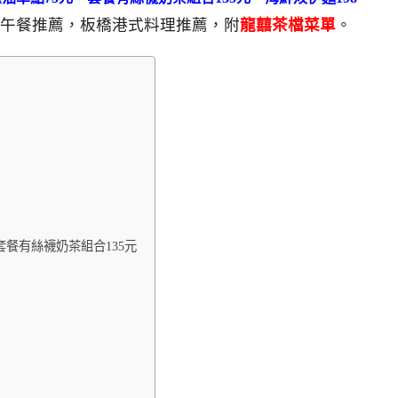
午餐推薦，板橋港式料理推薦，附
龍囍茶檔菜單
。
套餐有絲襪奶茶組合135元