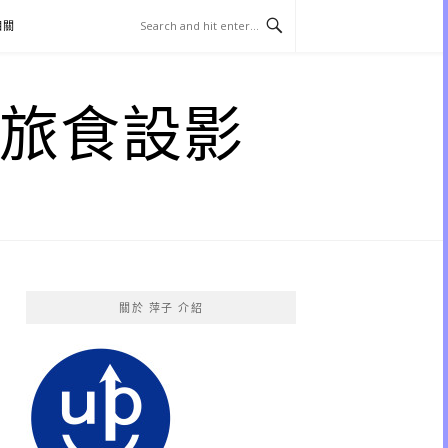
相關
子 旅食設影
關於 萍子 介紹