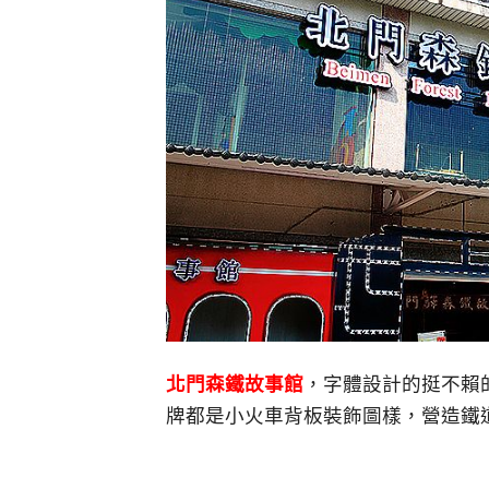
北門森鐵故事館
，字體設計的挺不賴
牌都是小火車背板裝飾圖樣，營造鐵