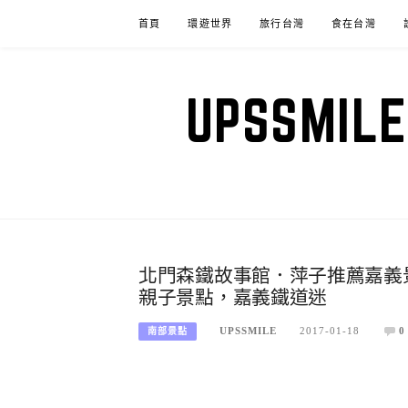
Skip
首頁
環遊世界
旅行台灣
食在台灣
to
content
UPSSM
北門森鐵故事館．萍子推薦嘉義
親子景點，嘉義鐵道迷
UPSSMILE
2017-01-18
0
南部景點