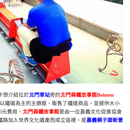
子想介紹位於
北門車站
旁的
北門森鐵故事館Beimen
以鐵道為主的主題館，販售了鐵道商品，並提供大小
0元費用，
北門森鐵故事館
是由一位嘉義文化促進協會
鐵路加入世界文化遺產而成立這裡，是
嘉義親子遊新景