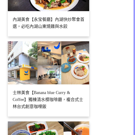
內湖美食【永宝餐廳】內湖快炒聚會首
選，必吃內湖山東燒雞與水餃
士林美食【Banana blue Curry &
Coffee】獨棟清水模咖啡廳，複合式士
林台式創意咖哩飯