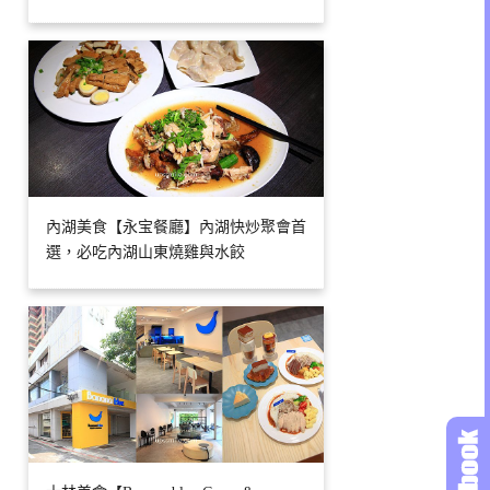
內湖美食【永宝餐廳】內湖快炒聚會首
選，必吃內湖山東燒雞與水餃