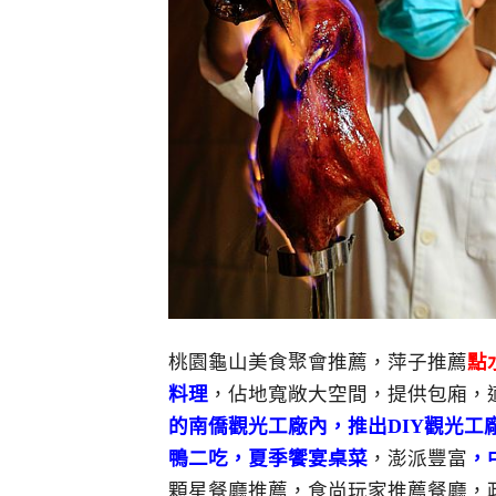
桃園龜山美食聚會推薦，萍子推薦
點水
料理
，佔地寬敞大空間，提供包廂，
的南僑觀光工廠內，推出DIY觀光工
鴨二吃，夏季饗宴桌菜
，澎派豐富
，
顆星餐廳推薦，食尚玩家推薦餐廳，政