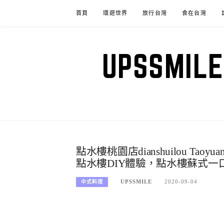
Skip
首頁
環遊世界
旅行台灣
食在台灣
to
content
UPSSM
點水樓桃園店dianshuilou Tao
點水樓DIY體驗，點水樓蘇式一
UPSSMILE
2020-09-04
中式料理