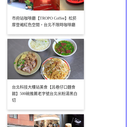
市府站咖啡廳【TROPO Coffee】松菸
摩登褐紅色空間，台北不限時咖啡廳
台北科技大樓站美食【呂巷仔口麵食
館】500碗推薦老字號台北米粉湯黑白
切