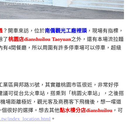
通
？開車來訪，位於
南僑觀光工廠裡頭
，現場有指標，
除了
桃園店dianshuilou Taoyuan
之外，還有本場流拉麵
內有4間餐廳，所以周圍有許多停車場可以停車，超級
工業區興邦路35號，其實離桃園市區很近，非常好停
建議可從台北火車站，搭乘到「桃園火車站」，之後搭
園機場距離極近，觀光客及商務客下飛機後，想一嚐道
一個很好的選擇。想去其他
點水樓分店dianshuilou
，可
.tw/index_location.html
。