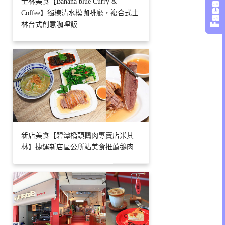
士林美食【Banana blue Curry &
Coffee】獨棟清水模咖啡廳，複合式士
林台式創意咖哩飯
新店美食【碧潭橋頭鵝肉專賣店米其
林】捷運新店區公所站美食推薦鵝肉