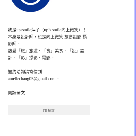
我是upssmile萍子（up’s smile向上微笑）！
本身是設計師，也是向上微笑 旅食設影 攝
影師。
熱愛「旅」旅遊、「食」美食、「設」設
計、「影」攝影、電影。
邀約洽詢請寄信到
ameliechang05@gmail.com。
閱讀全文
FB按讚