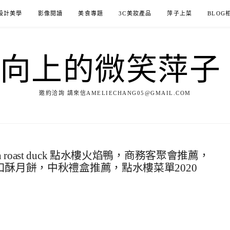
設計美學
影像閱讀
美食專題
3C美妝產品
萍子上菜
BLOG
ILE向上的微笑萍
邀約洽詢 請來信AMELIECHANG05@GMAIL.COM
yuan roast duck 點水樓火焰鴨，商務客聚會推薦，
口酥月餅，中秋禮盒推薦，點水樓菜單2020