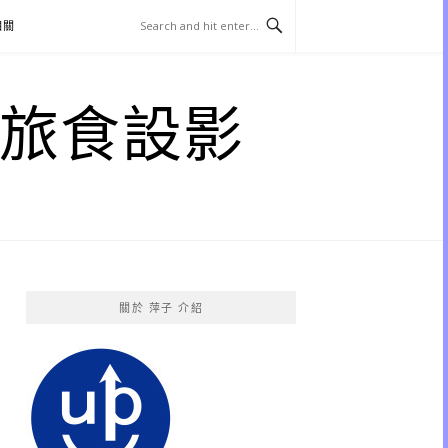
相關
子 旅食設影
關於 萍子 介紹