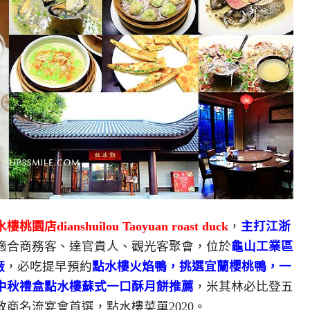
樓桃園店dianshuilou Taoyuan roast duck
，
主打江浙
適合商務客、達官貴人、觀光客聚會，位於
龜山工業區
廠
，必吃提早預約
點水樓火焰鴨，挑選宜蘭櫻桃鴨，一
中秋禮盒點水樓蘇式一口酥月餅推薦
，米其林必比登五
商名流宴會首選，點水樓菜單2020。