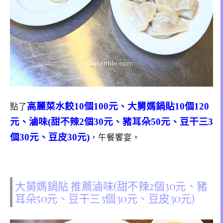
高麗菜水餃10個100元、大舅媽鍋貼10個120
點了
元、滷味(甜不辣2個30元、豬耳朵50元、豆干三3
個30元、豆皮30元)
，午餐饗宴。
大舅媽鍋貼 推薦滷味(甜不辣2個30元、豬
耳朵50元、豆干三3個30元、豆皮30元)