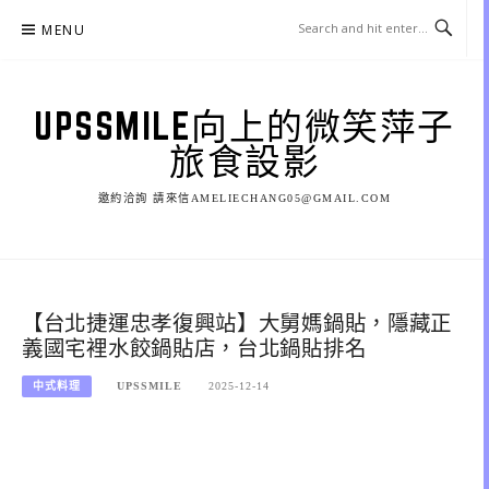
Skip
MENU
to
content
UPSSMILE向上的微笑萍子
旅食設影
邀約洽詢 請來信AMELIECHANG05@GMAIL.COM
【台北捷運忠孝復興站】大舅媽鍋貼，隱藏正
義國宅裡水餃鍋貼店，台北鍋貼排名
中式料理
UPSSMILE
2025-12-14