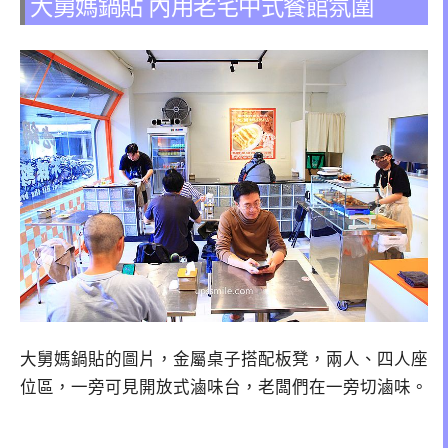
大舅媽鍋貼 內用老宅中式餐館氛圍
大舅媽鍋貼的圖片，金屬桌子搭配板凳，兩人、四人座
位區，一旁可見開放式滷味台，老闆們在一旁切滷味。