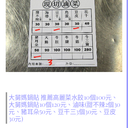
大舅媽鍋貼 推薦高麗菜水餃10個100元、
大舅媽鍋貼10個120元、滷味(甜不辣2個30
元、豬耳朵50元、豆干三3個30元、豆皮
30元)