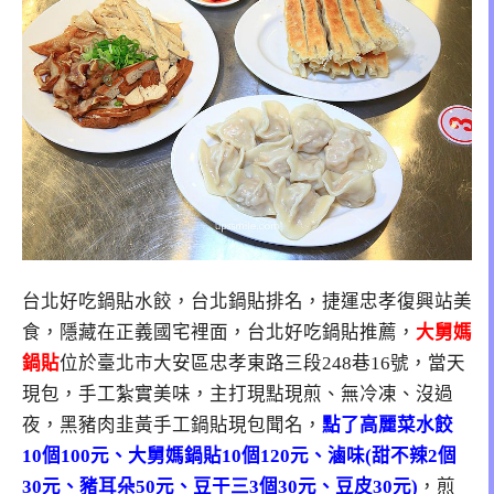
台北好吃鍋貼水餃，台北鍋貼排名，捷運忠孝復興站美
食，隱藏在正義國宅裡面，台北好吃鍋貼推薦，
大舅媽
鍋貼
位於臺北市大安區忠孝東路三段248巷16號，當天
現包，手工紮實美味，主打現點現煎、無冷凍、沒過
夜，黑豬肉韭黃手工鍋貼現包聞名，
點了高麗菜水餃
10個100元、大舅媽鍋貼10個120元、滷味(甜不辣2個
30元、豬耳朵50元、豆干三3個30元、豆皮30元)
，煎