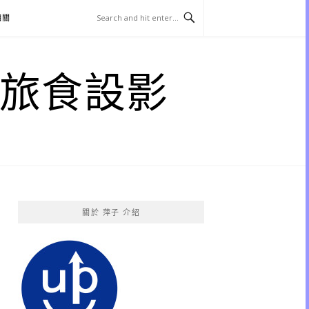
相關
子 旅食設影
關於 萍子 介紹