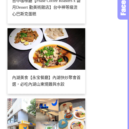
台中咖啡廳【Phase Coffee Roasters x 碧
月Dessert 勤美術館店】台中神等級流
心巴斯克蛋糕
內湖美食【永宝餐廳】內湖快炒聚會首
選，必吃內湖山東燒雞與水餃