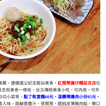
推薦，捷運國父紀念館站美食，
紅燈榮擔仔麵延吉店
位
延吉街美食一條街，台北傳統美食小吃，可內用，可外
白切小菜等，
點了乾意麵60元、溫體嘴邊肉小份85元、
香入味，甜鹹香醬汁，很開胃，餛飩皮薄豬肉餡，嫩口