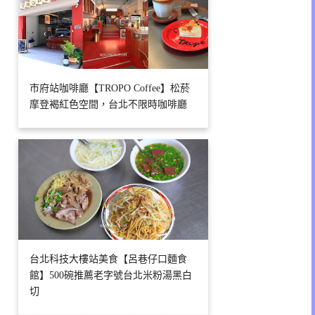
市府站咖啡廳【TROPO Coffee】松菸
摩登褐紅色空間，台北不限時咖啡廳
台北科技大樓站美食【呂巷仔口麵食
館】500碗推薦老字號台北米粉湯黑白
切