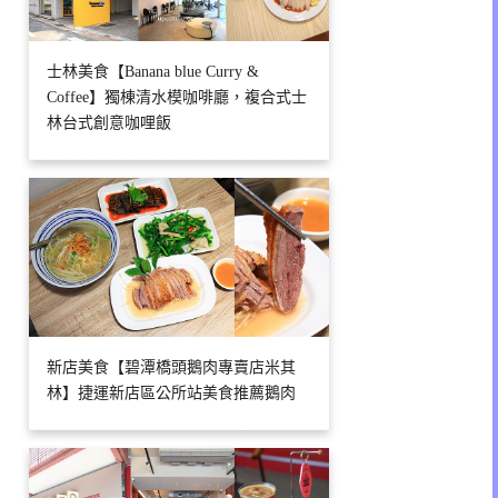
士林美食【Banana blue Curry &
Coffee】獨棟清水模咖啡廳，複合式士
林台式創意咖哩飯
新店美食【碧潭橋頭鵝肉專賣店米其
林】捷運新店區公所站美食推薦鵝肉