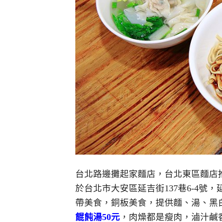
台北路邊攤起家麵店，台北東區麵店
於
台北市大安區延吉街137巷6-4號
，
帶美食，銅板美食，提供麵、湯、黑
餛飩湯50元
，肉燥都是瘦肉，滷汁鹹