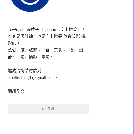
我是upssmile萍子（up’s smile向上微笑）！
本身是設計師，也是向上微笑 旅食設影 攝
影師。
熱愛「旅」旅遊、「食」美食、「設」設
計、「影」攝影、電影。
邀約洽詢請寄信到
ameliechang05@gmail.com。
閱讀全文
FB按讚