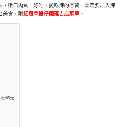
味，嫩口肉質，好吃，愛吃辣的老饕，壹定要加入辣
地美食，附
紅燈榮擔仔麵延吉店菜單
。
份85元